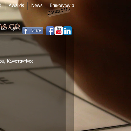
ά
Awards
News
Επικοινωνία
Contact Us
Share
ου, Κωνσταντίνος 