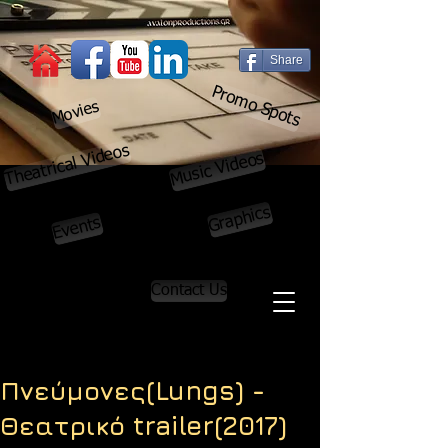
Share
Promo Spots
Movies
Theatrical Videos
Music Videos
Graphics
Events
Contact Us
Πνεύμονες(Lungs) -
Θεατρικό trailer(2017)