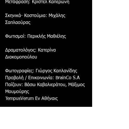
Μετάφραση: Κρίστελ Καπερώνη 
Σκηνικά- Κοστούμια: Μιχάλης 
Σαπλαούρας
Φωτισμοί: Περικλής Μαθιέλης
Δραματολόγος: Κατερίνα 
Διακομοπούλου
Φωτογραφίες: Γιώργος Καπλανίδης
Προβολή / Επικοινωνία: BrainCo S.A
Παίζουν: Βάσω Καβαλιεράτου, Μάξιμος 
Μουμούρης
TempusVerum Εν Αθήναις 
ΙΑΚΧΟΥ 19, ΓΚΑΖΙ