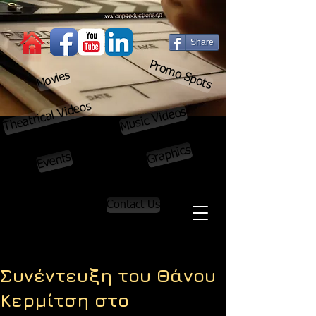
Share
Promo Spots
Movies
Theatrical Videos
Music Videos
Graphics
Events
Contact Us
Συνέντευξη του Θάνου
Κερμίτση στο