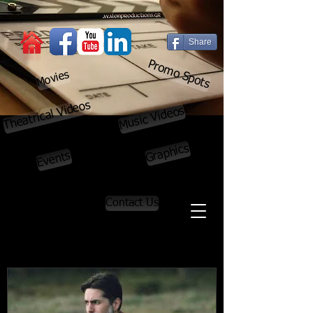
Share
Promo Spots
Movies
Theatrical Videos
Music Videos
Graphics
Events
Contact Us