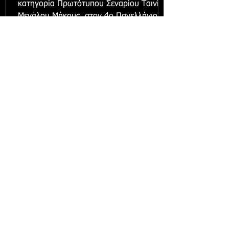
κατηγορία Πρωτότυπου Σεναρίου Ταινίας
Μεγάλου Μήκους, στον 4ο Πανελλήνιο...