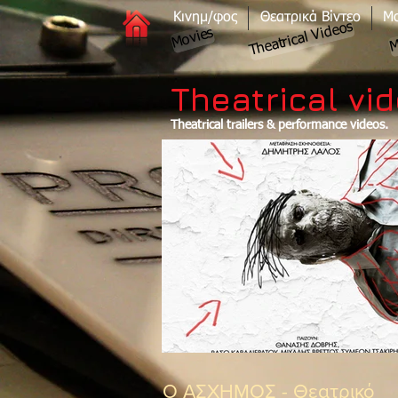
Κινημ/φος
Θεατρικά Βίντεο
Μο
Theatrical Videos
M
Movies
Theatrical vi
Theatrical trailers & performance videos.
Ο ΑΣΧΗΜΟΣ - Θεατρικό