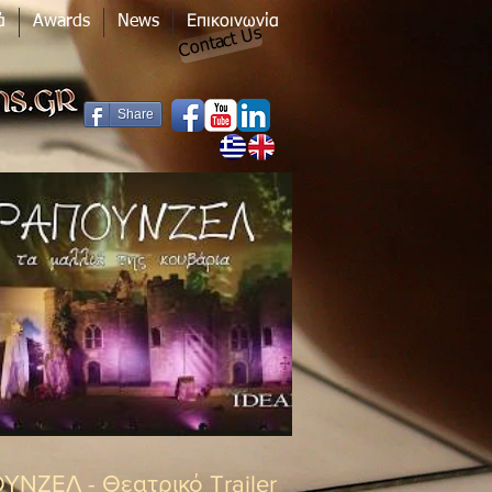
ά
Awards
News
Επικοινωνία
Contact Us
Share
ΥΝΖΕΛ - Θεατρικό Trailer