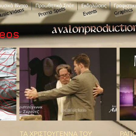
υσικά Βίντεο
Προωθητικά Σπότ
Εκδηλώσεις
Γραφιστικ
Promo Spots
Graphics
usic Videos
Events
deos
ΤΑ ΧΡΙΣΤΟΥΓΕΝΝΑ ΤΟΥ
ΡΑΠΟ