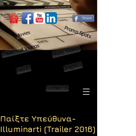
Share
Promo Spots
Movies
Theatrical Videos
Music Videos
Graphics
Events
Contact Us
Παίξτε Υπεύθυνα-
Illuminarti (Trailer 2016)