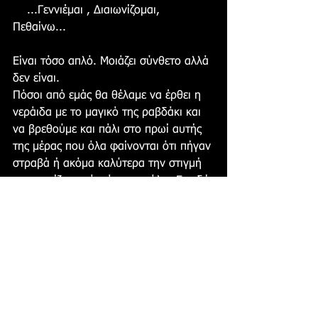
    ...Γεννιέμαι , Διαιωνίζομαι, 
Πεθαίνω...
Είναι τόσο απλό. Μοιάζει σύνθετο αλλά 
δεν είναι.           
Πόσοι από εμάς θα θέλαμε να έρθει η 
νεράιδα με το μαγικό της ραβδάκι και 
να βρεθούμε και πάλι στο πρωί αυτής 
της μέρας που όλα φαίνονται ότι πήγαν 
στραβά ή ακόμα καλύτερα την στιγμή 
που νομίζουμε ότι άρχισαν όλα; Επειδή 
δεν ζούμε στην μέρα της μαρμότας και 
αυτό είναι αδύνατο θα ήταν καλύτερα 
να ρίξουμε αυτό το σουτ και ας σπάσει 
το τζάμι που μας χωρίζει από τον 
πραγματικό κόσμο…