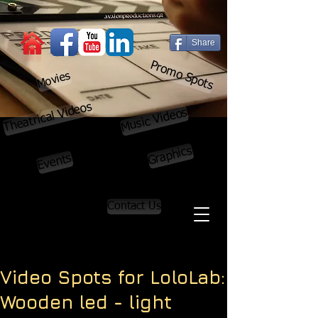
Share
Promo Spots
Movies
Theatrical Videos
Music Videos
Graphics
Events
Contact Us
Video Spots for LoloLab:
Wooden led - light