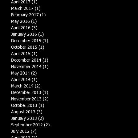
April 2017
(1)
1 post
March 2017
(1)
1 post
February 2017
(1)
1 post
May 2016
(1)
1 post
April 2016
(3)
3 posts
January 2016
(1)
1 post
December 2015
(1)
1 post
October 2015
(1)
1 post
April 2015
(1)
1 post
December 2014
(1)
1 post
November 2014
(1)
1 post
May 2014
(2)
2 posts
April 2014
(1)
1 post
March 2014
(2)
2 posts
December 2013
(1)
1 post
November 2013
(2)
2 posts
October 2013
(1)
1 post
August 2013
(3)
3 posts
January 2013
(2)
2 posts
September 2012
(2)
2 posts
July 2012
(7)
7 posts