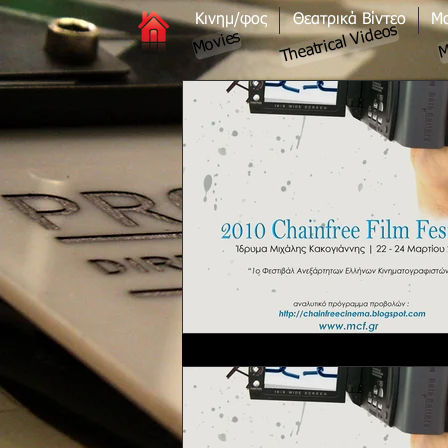
Κινημ/φος
Θεατρικά Βίντεο
Μο
Theatrical Videos
M
Movies