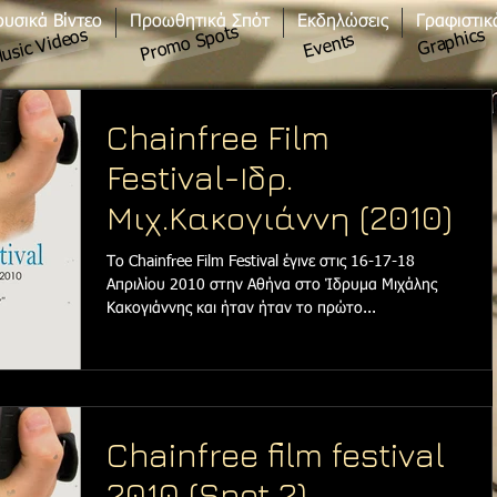
υσικά Βίντεο
Προωθητικά Σπότ
Εκδηλώσεις
Γραφιστικ
Promo Spots
Graphics
usic Videos
Events
Chainfree Film
Festival-Ιδρ.
Μιχ.Κακογιάννη (2010)
Το Chainfree Film Festival έγινε στις 16-17-18
Απριλίου 2010 στην Αθήνα στο Ίδρυμα Μιχάλης
Κακογιάννης και ήταν ήταν το πρώτο...
Chainfree film festival
2010 (Spot 2)