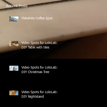
Recent Posts
Flatwhite Coffee Spot
Video Spots for LoloLab:
DIY Table with tiles
Video Spots for LoloLab:
DIY Christmas Tree
Video Spots for LoloLab:
DIY Nightstand