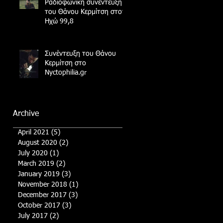
Ραδιοφωνική συνέντευξη
του Θάνου Κερμίτση στον
Ηχώ 99,8
Συνέντευξη του Θάνου
Κερμίτση στο
Nyctophilia.gr
Archive
April 2021
(5)
5 posts
August 2020
(2)
2 posts
July 2020
(1)
1 post
March 2019
(2)
2 posts
January 2019
(3)
3 posts
November 2018
(1)
1 post
December 2017
(3)
3 posts
October 2017
(3)
3 posts
July 2017
(2)
2 posts