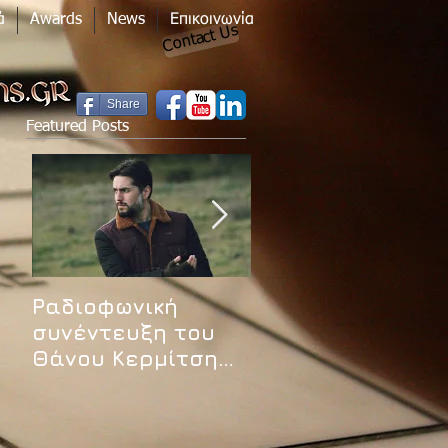
ά
Awards
News
Επικοινωνία
Contact Us
Share
Featured Posts
Ραδιοφωνική
Συνέντευξη του
συνέντευξη του
Θάνου Κερμίτση
Θάνου Κερμίτση
στο Nyctophilia.g
στον Ηχώ 99,8