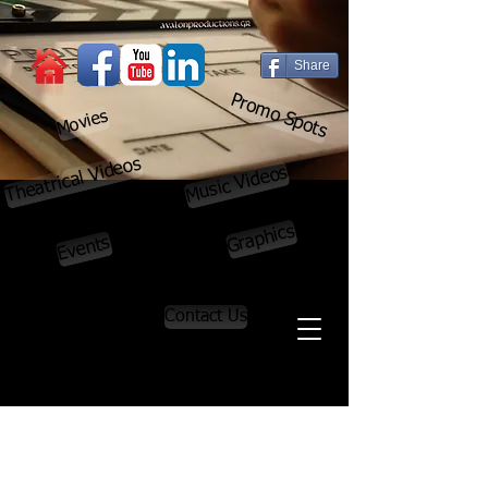
Share
Promo Spots
Movies
Theatrical Videos
Music Videos
Graphics
Events
Contact Us