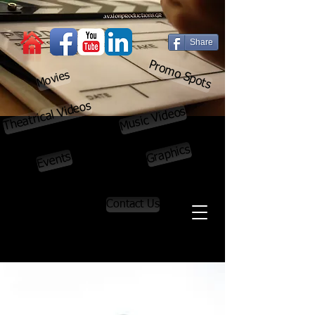
Share
Promo Spots
Movies
Theatrical Videos
Music Videos
Graphics
Events
Contact Us