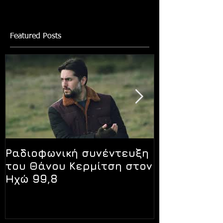
Featured Posts
Ραδιοφωνική συνέντευξη
Συνέντευξη
του Θάνου Κερμίτση στον
Κερμίτση σ
Ηχώ 99,8
Nyctophilia.