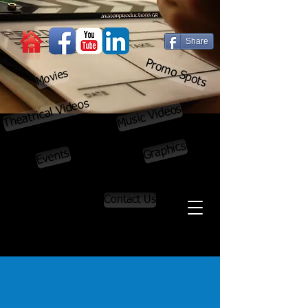
Share
Promo Spots
Movies
Theatrical Videos
Music Videos
Graphics
Events
Contact Us