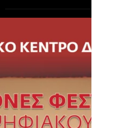
Ισθμός της Κορίνθου
Εκπαιδευτική παρουσίαση της Διώρυγας του
Ισθμού της Κορίνθου. Εικονοληψία, Μοντάζ :
Θάνος Κερμίτσης Σκίτσα : Βασίλης Λόγιος
Επιμέλεια...