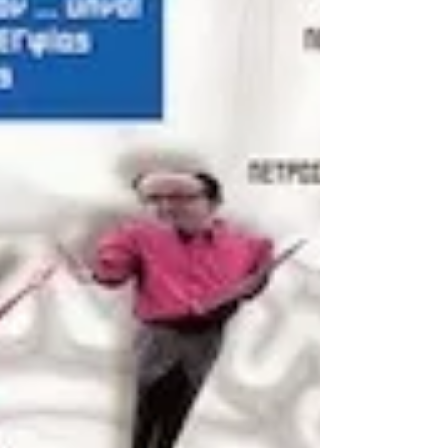
επιτυχία το 2ο Διεθνές Φεστιβάλ Ψηφιακού
Κινηματογράφου Ιονίων Νήσων, που διοργανώνει
κάθε...