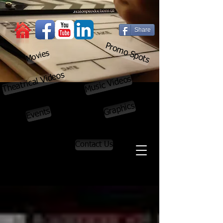
Share
Promo Spots
Movies
Theatrical Videos
Music Videos
Graphics
Events
Contact Us